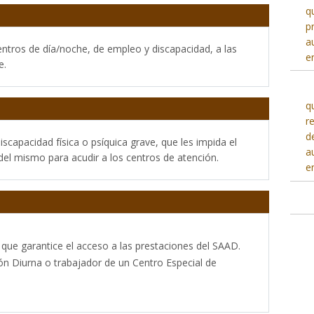
q
p
a
ntros de día/noche, de empleo y discapacidad, a las
e
e.
q
r
d
scapacidad física o psíquica grave, que les impida el
a
del mismo para acudir a los centros de atención.
e
ue garantice el acceso a las prestaciones del SAAD.
ón Diurna o trabajador de un Centro Especial de