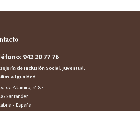
ntacto
léfono: 942 20 77 76
sejería de Inclusión Social, Juventud,
ilias e Igualdad
o de Altamira, nº 87
06 Santander
abria - España
Gobierno de Cantabria