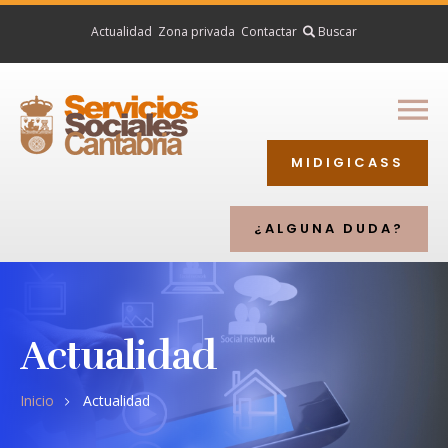
Actualidad
Zona privada
Contactar
Inicio
Buscar
Ciudadanía
Profesionales
MIDIGICASS
Entidades
Directorio
¿ALGUNA DUDA?
Actualidad
Inicio
Actualidad