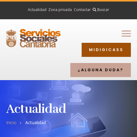
Actualidad
Zona privada
Contactar
Inicio
Buscar
Ciudadanía
Profesionales
MIDIGICASS
Entidades
Directorio
¿ALGUNA DUDA?
Actualidad
Inicio
Actualidad