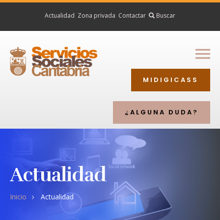
Actualidad
Zona privada
Contactar
Inicio
Buscar
Ciudadanía
Profesionales
MIDIGICASS
Entidades
Directorio
¿ALGUNA DUDA?
Actualidad
Inicio
Actualidad