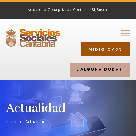
Actualidad
Zona privada
Contactar
Inicio
Buscar
Ciudadanía
Profesionales
MIDIGICASS
Entidades
Directorio
¿ALGUNA DUDA?
Actualidad
Inicio
Actualidad