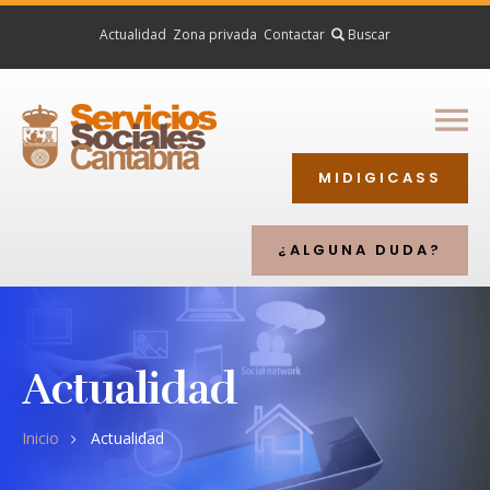
Actualidad
Zona privada
Contactar
Inicio
Buscar
Ciudadanía
Profesionales
MIDIGICASS
Entidades
Directorio
¿ALGUNA DUDA?
Actualidad
Inicio
Actualidad