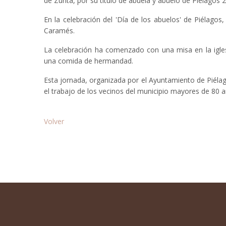
de Zurita, por su título de abuela y abuelo de Piélagos
En la celebración del 'Día de los abuelos' de Piélago
Caramés.
La celebración ha comenzado con una misa en la igles
una comida de hermandad.
Esta jornada, organizada por el Ayuntamiento de Piélago
el trabajo de los vecinos del municipio mayores de 80 a
Volver